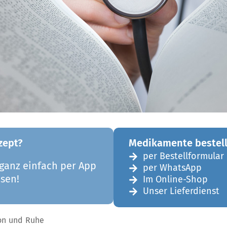
zept?
Medikamente bestel
per Bestellformular
 ganz einfach per App
per WhatsApp
ösen!
Im Online-Shop
Unser Lieferdienst
on und Ruhe