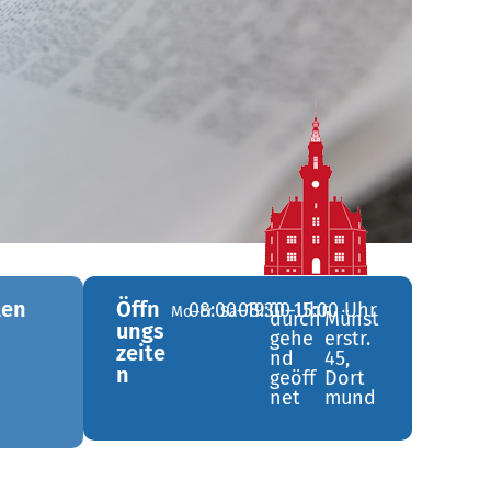
len
Öffn
08:00–19:00 Uhr
08:30–15:00 Uhr
Mo–Fr
Sa
durch
Münst
ungs
gehe
erstr.
zeite
nd
45,
n
geöff
Dort
net
mund