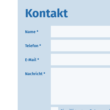
Kontakt
B
Name *
i
t
Telefon *
t
e
E-Mail *
l
a
Nachricht *
s
s
e
n
S