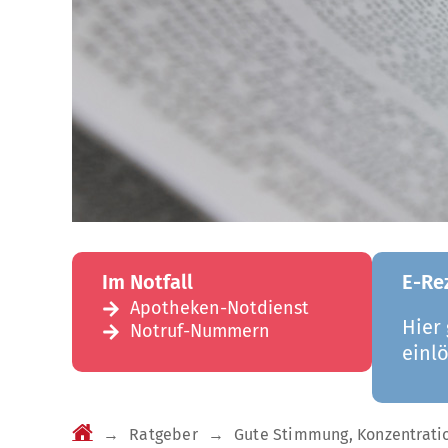
Im Notfall
E-Re
Apotheken-Notdienst
Hier
Notruf-Nummern
einl
→
Ratgeber
→
Gute Stimmung, Konzentrati