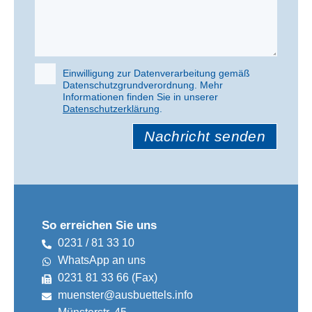
i
e
s
e
Einwilligung zur Datenverarbeitung gemäß
s
Datenschutzgrundverordnung. Mehr
F
Informationen finden Sie in unserer
e
Datenschutzerklärung
.
B
l
i
d
t
l
t
e
e
e
l
r
a
So erreichen Sie uns
.
s
0231 / 81 33 10
s
WhatsApp an uns
e
0231 81 33 66 (Fax)
n
muenster@ausbuettels.info
S