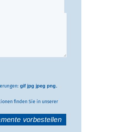
B
i
t
t
e
l
a
s
s
e
n
terungen:
gif jpg jpeg png.
S
i
onen finden Sie in unserer
e
d
i