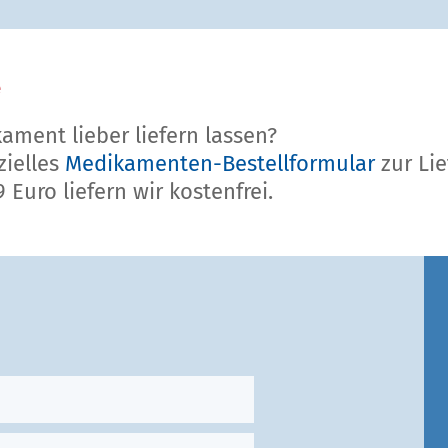
e
s
e
e
s
F
ament lieber liefern lassen?
e
zielles
Medikamenten-Bestellformular
zur Li
l
Euro liefern wir kostenfrei.
d
l
e
e
r
.