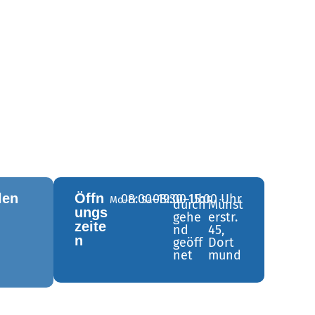
len
Öffn
08:00–19:00 Uhr
08:30–15:00 Uhr
Mo–Fr
Sa
durch
Münst
ungs
gehe
erstr.
zeite
nd
45,
n
geöff
Dort
net
mund