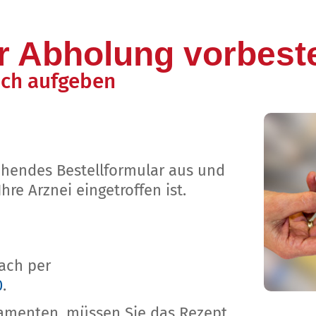
 Abholung vorbeste
ach aufgeben
tehendes Bestellformular aus und
hre Arznei eingetroffen ist.
fach per
0
.
kamenten, müssen Sie das Rezept