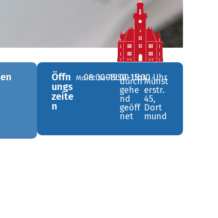
len
Öffn
08:00–19:00 Uhr
08:30–15:00 Uhr
Mo–Fr
Sa
durch
Münst
ungs
gehe
erstr.
zeite
nd
45,
n
geöff
Dort
net
mund