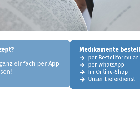
zept?
Medikamente bestel
per Bestellformular
 ganz einfach per App
per WhatsApp
ösen!
Im Online-Shop
Unser Lieferdienst