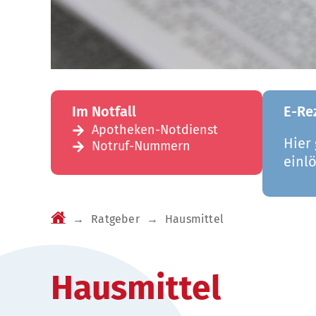
Im Notfall
E-Re
Apotheken-Notdienst
Hier
Notruf-Nummern
einl
→
Ratgeber
→
Hausmittel
Hausmittel