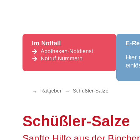
Im Notfall
E-Re
Apotheken-Notdienst
Hier 
Notruf-Nummern
einlö
→
Ratgeber
→
Schüßler-Salze
Schüßler-Salze
Sanfte Hilfe aus der Bioche