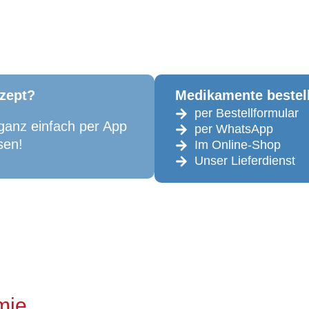
zept?
Medikamente bestel
per Bestellformular
ganz einfach per App
per WhatsApp
sen!
Im Online-Shop
Unser Lieferdienst
mie