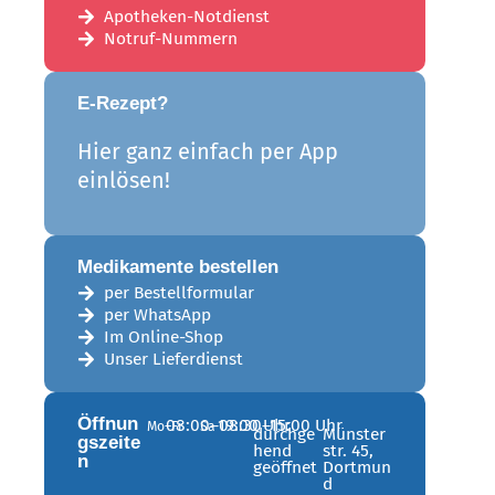
Apotheken-Notdienst
Notruf-Nummern
E-Rezept?
Hier ganz einfach per App
einlösen!
Medikamente bestellen
per Bestellformular
per WhatsApp
Im Online-Shop
Unser Lieferdienst
Öffnun
08:00–19:00 Uhr
08:30–15:00 Uhr
Mo–Fr
Sa
durchge
Münster
gszeite
hend
str. 45,
n
geöffnet
Dortmun
d