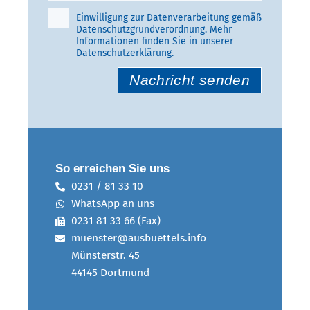
e
Einwilligung zur Datenverarbeitung gemäß
s
Datenschutzgrundverordnung. Mehr
F
Informationen finden Sie in unserer
e
Datenschutzerklärung
.
B
l
i
d
t
l
t
e
e
e
l
r
a
So erreichen Sie uns
.
s
0231 / 81 33 10
s
WhatsApp an uns
e
0231 81 33 66 (Fax)
n
muenster@ausbuettels.info
S
Münsterstr. 45
i
44145 Dortmund
e
d